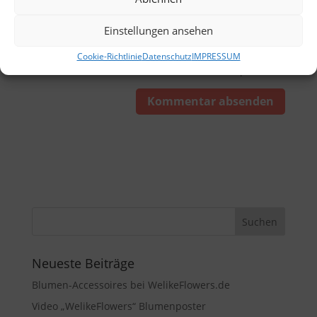
Einstellungen ansehen
Name, E-Mail-Adresse und Website in diesem
Cookie-Richtlinie
Datenschutz
IMPRESSUM
Browser für meinen nächsten Kommentar speichern.
Neueste Beiträge
Blumen-Accessoires bei WelikeFlowers.de
Video „WelikeFlowers“ Blumenposter