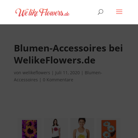
Blumen-Accessoires bei
WelikeFlowers.de
von
welikeflowers
|
Juli 11, 2020
|
Blumen-
Accessoires
|
0 Kommentare