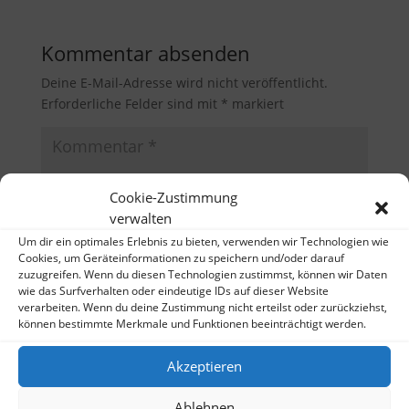
Kommentar absenden
Deine E-Mail-Adresse wird nicht veröffentlicht.
Erforderliche Felder sind mit
*
markiert
Cookie-Zustimmung
verwalten
Um dir ein optimales Erlebnis zu bieten, verwenden wir Technologien wie
Cookies, um Geräteinformationen zu speichern und/oder darauf
zuzugreifen. Wenn du diesen Technologien zustimmst, können wir Daten
wie das Surfverhalten oder eindeutige IDs auf dieser Website
verarbeiten. Wenn du deine Zustimmung nicht erteilst oder zurückziehst,
können bestimmte Merkmale und Funktionen beeinträchtigt werden.
Akzeptieren
Ablehnen