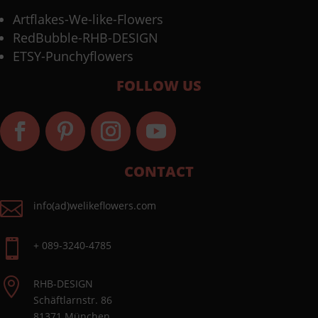
Artflakes-We-like-Flowers
RedBubble-RHB-DESIGN
ETSY-Punchyflowers
FOLLOW US
CONTACT

info(ad)welikeflowers.com

+ 089-3240-4785

RHB-DESIGN
Schäftlarnstr. 86
81371 München