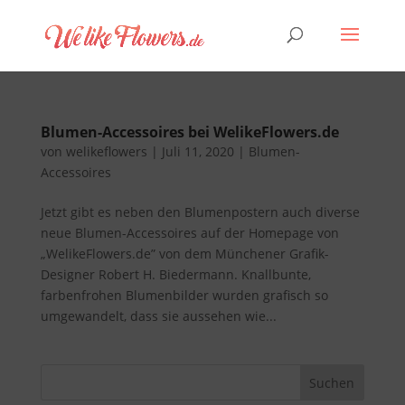
Blumen-Accessoires bei WelikeFlowers.de
von
welikeflowers
|
Juli 11, 2020
|
Blumen-
Accessoires
Jetzt gibt es neben den Blumenpostern auch diverse
neue Blumen-Accessoires auf der Homepage von
„WelikeFlowers.de” von dem Münchener Grafik-
Designer Robert H. Biedermann. Knallbunte,
farbenfrohen Blumenbilder wurden grafisch so
umgewandelt, dass sie aussehen wie...