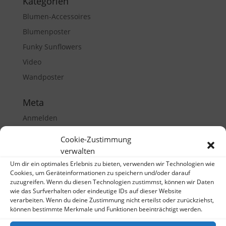
Kategorien
Blumen-Accessoires
Blumenposter
Funky Sunflowers
Video
Wandposter
Meta
Anmelden
Eintrags-Feed
Cookie-Zustimmung
Kommentar-Feed
verwalten
WordPress.org
Um dir ein optimales Erlebnis zu bieten, verwenden wir Technologien wie
Cookies, um Geräteinformationen zu speichern und/oder darauf
zuzugreifen. Wenn du diesen Technologien zustimmst, können wir Daten
wie das Surfverhalten oder eindeutige IDs auf dieser Website
verarbeiten. Wenn du deine Zustimmung nicht erteilst oder zurückziehst,
können bestimmte Merkmale und Funktionen beeinträchtigt werden.