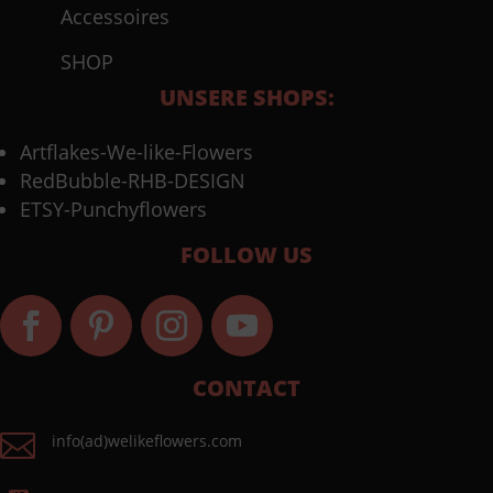
Accessoires
SHOP
UNSERE SHOPS:
Artflakes-We-like-Flowers
RedBubble-RHB-DESIGN
ETSY-Punchyflowers
FOLLOW US
CONTACT

info(ad)welikeflowers.com