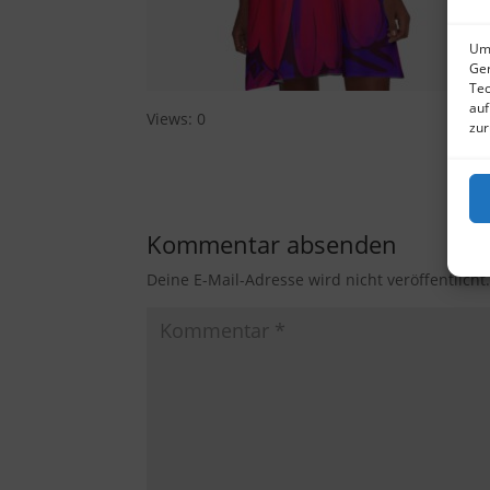
Um 
Ger
Tec
auf
Views: 0
zur
Kommentar absenden
Deine E-Mail-Adresse wird nicht veröffentlicht