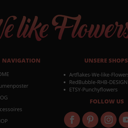
NAVIGATION
UNSERE SHOPS
OME
Artflakes-We-like-Flower
RedBubble-RHB-DESIGN
umenposter
ETSY-Punchyflowers
LOG
FOLLOW US
cessoires
HOP