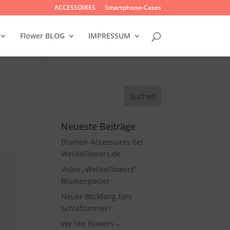
ACCESSOIRES
Smartphone-Cases
Flower BLOG
IMPRESSUM
Neueste Beiträge
Blumen-Accessoires bei
WelikeFlowers.de
Video „WelikeFlowers“
Blumenposter
Neuer Blickfang fürs
Schlafzimmer?
We like Flowers –