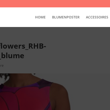
HOME
BLUMENPOSTER
ACCESSOIRES
flowers_RHB-
_blume
re