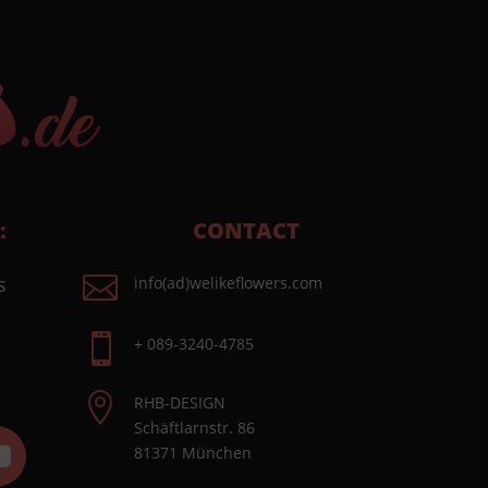
:
CONTACT

s
info(ad)welikeflowers.com

+ 089-3240-4785

RHB-DESIGN
Schäftlarnstr. 86
81371 München