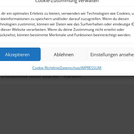
Cookie-Zustimmung verwalten
dir ein optimales Erlebnis zu bieten, verwenden wir Technologien wie Cookies, 
äteinformationen zu speichern und/oder darauf zuzugreifen. Wenn du diesen
hnologien zustimmst, können wir Daten wie das Surfverhalten oder eindeutige I
 dieser Website verarbeiten. Wenn du deine Zustimmung nicht erteilst oder
ückziehst, können bestimmte Merkmale und Funktionen beeinträchtigt werden.
Akzeptieren
Ablehnen
Einstellungen anseh
Cookie-Richtlinie
Datenschutz
IMPRESSUM
.
Erforderliche Felder sind mit
*
markiert