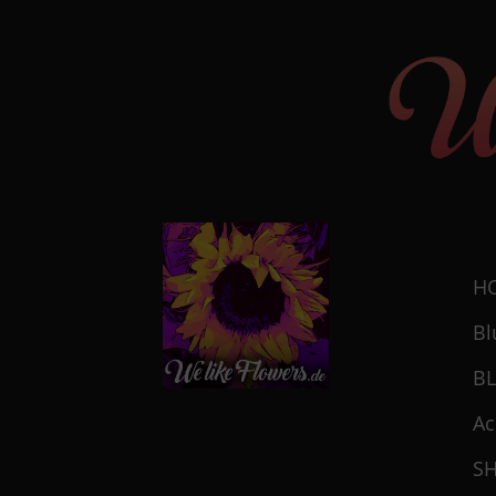
H
Bl
B
Ac
S