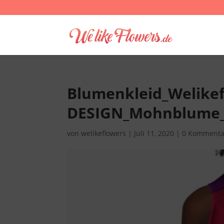
Blumenkleid_Welike
DESIGN_Mohnblume
von
welikeflowers
|
Juli 11, 2020
|
0 Kommenta