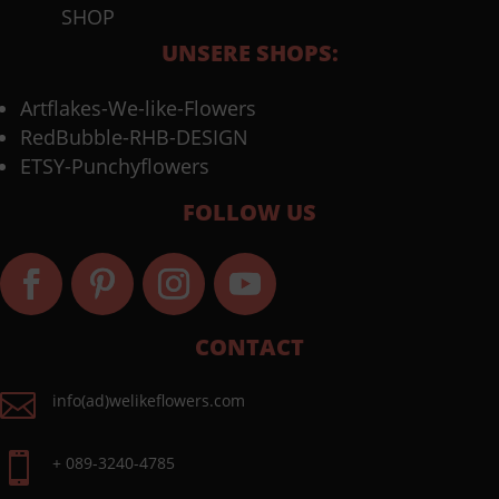
SHOP
UNSERE SHOPS:
Artflakes-We-like-Flowers
RedBubble-RHB-DESIGN
ETSY-Punchyflowers
FOLLOW US
CONTACT

info(ad)welikeflowers.com

+ 089-3240-4785