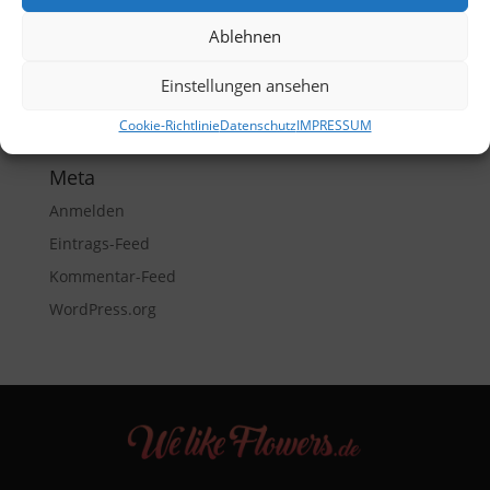
Blumenposter
Ablehnen
Funky Sunflowers
Einstellungen ansehen
Video
Wandposter
Cookie-Richtlinie
Datenschutz
IMPRESSUM
Meta
Anmelden
Eintrags-Feed
Kommentar-Feed
WordPress.org