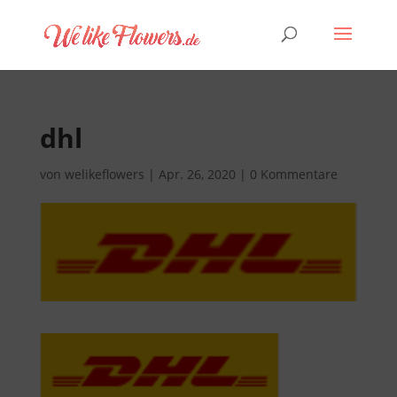
dhl
von
welikeflowers
|
Apr. 26, 2020
|
0 Kommentare