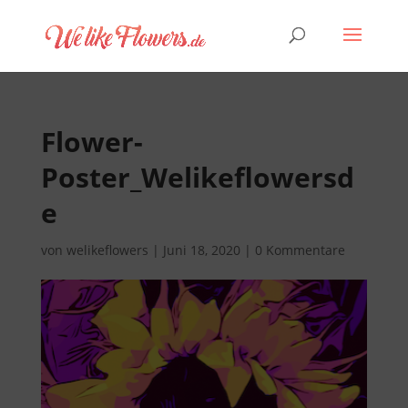
Flower-
Poster_Welikeflowersd
e
von
welikeflowers
|
Juni 18, 2020
|
0 Kommentare