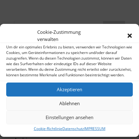
Cookie-Zustimmung
verwalten
Neueste Beiträge
Um dir ein optimales Erlebnis zu bieten, verwenden wir Technologien wie
Cookies, um Geräteinformationen zu speichern und/oder darauf
Blumen-Accessoires bei WelikeFlowers.de
zuzugreifen. Wenn du diesen Technologien zustimmst, können wir Daten
wie das Surfverhalten oder eindeutige IDs auf dieser Website
Video „WelikeFlowers“ Blumenposter
verarbeiten. Wenn du deine Zustimmung nicht erteilst oder zurückziehst,
Neuer Blickfang fürs Schlafzimmer?
können bestimmte Merkmale und Funktionen beeinträchtigt werden.
We like Flowers – Blumenposter
Akzeptieren
Blumen-Poster bei Artflakes
Ablehnen
Neueste Kommentare
schlafmütze23
zu
Neuer Blickfang fürs
Einstellungen ansehen
Schlafzimmer?
Cookie-Richtlinie
Datenschutz
IMPRESSUM