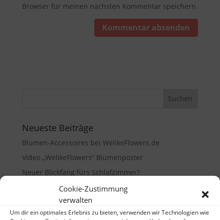
Browser für meinen nächsten Kommentar speichern.
Neueste Beiträge
Blumen-Accessoires bei WelikeFlowers.de
Video „WelikeFlowers“ Blumenposter
Neuer Blickfang fürs Schlafzimmer?
We like Flowers – Blumenposter
Cookie-Zustimmung
verwalten
Blumen-Poster bei Artflakes
Um dir ein optimales Erlebnis zu bieten, verwenden wir Technologien wie