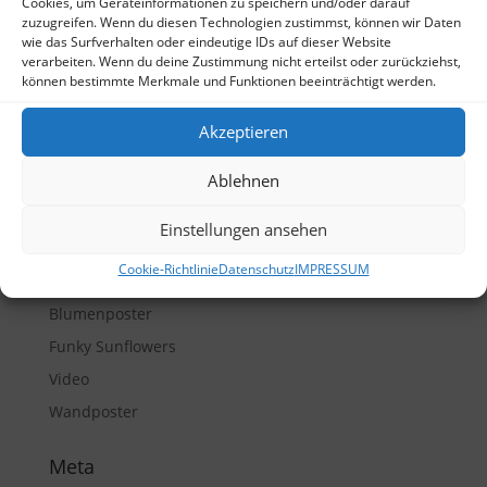
Cookies, um Geräteinformationen zu speichern und/oder darauf
Neueste Kommentare
zuzugreifen. Wenn du diesen Technologien zustimmst, können wir Daten
wie das Surfverhalten oder eindeutige IDs auf dieser Website
schlafmütze23
zu
Neuer Blickfang fürs
verarbeiten. Wenn du deine Zustimmung nicht erteilst oder zurückziehst,
Schlafzimmer?
können bestimmte Merkmale und Funktionen beeinträchtigt werden.
Archiv
Akzeptieren
Juli 2020
Ablehnen
April 2020
Einstellungen ansehen
Kategorien
Cookie-Richtlinie
Datenschutz
IMPRESSUM
Blumen-Accessoires
Blumenposter
Funky Sunflowers
Video
Wandposter
Meta