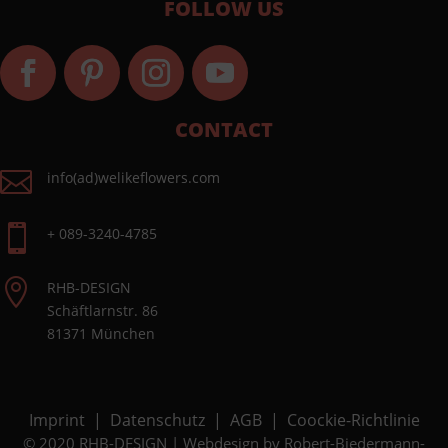
FOLLOW US
CONTACT

info(ad)welikeflowers.com

+ 089-3240-4785

RHB-DESIGN
Schäftlarnstr. 86
81371 München
Imprint
|
Datenschutz
|
AGB
|
Coockie-Richtlinie
© 2020 RHB-DESIGN | Webdesign by
Robert-Biedermann-