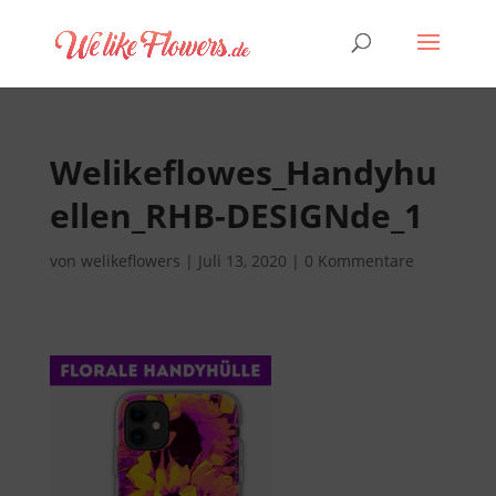
Welikeflowes_Handyhu
ellen_RHB-DESIGNde_1
von
welikeflowers
|
Juli 13, 2020
|
0 Kommentare