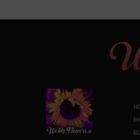
H
Bl
B