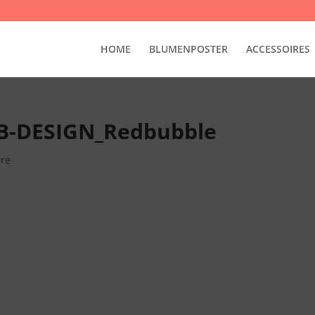
HOME
BLUMENPOSTER
ACCESSOIRES
B-DESIGN_Redbubble
re