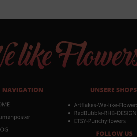
NAVIGATION
UNSERE SHOPS
OME
Artflakes-We-like-Flower
RedBubble-RHB-DESIGN
umenposter
ETSY-Punchyflowers
LOG
FOLLOW US