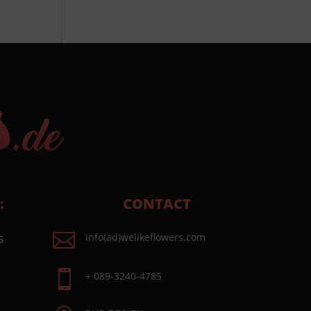
:
CONTACT

s
info(ad)welikeflowers.com

+ 089-3240-4785